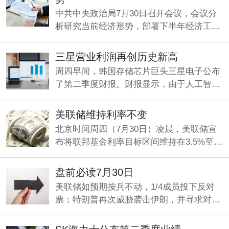
中共中央政治局7月30日召开会议，会议分
析研究当前经济形势，部署下半年经济工
作。中共中央总书记习近平主持会议。
三星营业利润再创历史新高
周四早间，韩国存储芯片巨头三星电子公布
了第二季度财报。财报显示，由于人工智能
（AI）旺盛需求持续推动存储芯片业务增
长，公司Q2营收、利润双双大增，其中营业
美联储维持利率不变
利润同比暴增1814%，再创历史新高。
北京时间周四（7月30日）凌晨，美联储宣
布将联邦基金利率目标区间维持在3.5%至
3.75%之间不变，符合市场整体预期。这是
美联储连续第五次“按兵不动”。
盘前必读7月30日
美联储如预期按兵不动，1/4成员投下反对
票；特朗普再次威胁袭击伊朗，并寻求对伊
加征关税；九部门印发《关于加强科技金融
领域数据开发利用的通知》。