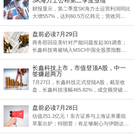
SK海力士公布第二季度业绩
财报显示，第二季度SK海力士运营利润同比
大增557%，达到60.5万亿韩元；营收同比
增长257%，录得79.3万亿韩元，净利润93.9
万亿韩元，同比增长1242%。
盘前必读7月29日
商务部回应美针对产能问题发起301调查；
长鑫科技将被纳入MSCI中国全股票指数；
最高80亿元回购！“易中天”密集发声，齐看
好行业前景。
长鑫科技上市，市值登顶A股，中一
签赚超两万
7月27日，长鑫科技正式登陆A股，截至收
盘，长鑫科技涨幅465.82%，成交额突破
1400亿，最新市值3.27万亿，超越工商银行
成为目前A股总市值一哥。
盘前必读7月28日
估值251.2亿元！东方证券与上海证券重组
草案出炉；特朗普：有足够耐心与伊朗达成
新协议，否则就开打；7部门印发《疾病预