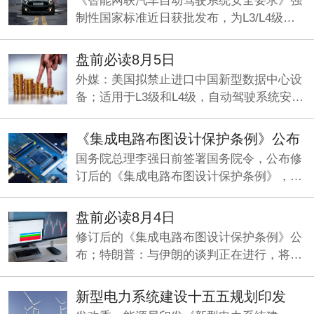
《智能网联汽车自动驾驶系统安全要求》强
制性国家标准近日获批发布，为L3/L4级量
产划定准入基线，机构看好智能驾驶产业化
元年加速兑现。
盘前必读8月5日
外媒：美国拟禁止进口中国新型数据中心设
备；适用于L3级和L4级，自动驾驶系统安全
要求国标发布；央行今日将开展5000亿元买
断式逆回购操作。
《集成电路布图设计保护条例》公布
国务院总理李强日前签署国务院令，公布修
订后的《集成电路布图设计保护条例》，自
2026年10月15日起施行。
盘前必读8月4日
修订后的《集成电路布图设计保护条例》公
布；特朗普：与伊朗的谈判正在进行，将分
两阶段推进；两部门印发《新型电力系统建
设“十五五”规划》。
新型电力系统建设十五五规划印发