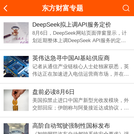
东方财富专题
DeepSeek拟上调API服务定价
8月6日，DeepSeek网站页面弹窗显示，计
划近期整体上调DeepSeek API服务的定
价，预计涨幅较大。
英伟达急寻中国AI基站供应商
记者从通信产业链核心人士处独家获悉，英
伟达正在加速进入电信运营商市场，并在中
国寻找基站厂商合作方，开发符合海外市场
要求的6G基站。
盘前必读8月6日
美国拟禁止进口中国产新型光收发模块，外
交部回应；伊朗称与阿曼接近达成协议，海
峡现有两条航道将关闭；《“十五五”促进中
小企业发展规划》即将发布。
高阶自动驾驶强制性国标发布