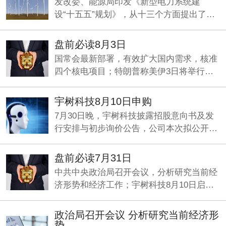
发改委、能源局印发《新型电力系统建
设“十五五”规划》，从十三个方面提出了一
系列具体举措，加快构建清洁低碳、经济高
效的新型电力系统。
盘前必读8月3日
国常会最新部署，有效扩大国内需求，核准
四个核电项目；特朗普称美伊3日将举行谈
判；央行：发挥好两项支持资本市场货币政
策工具的作用。
宇树科技8月10日申购
7月30日晚，宇树科技披露招股意向书及发
行安排与初步询价公告，公司本次拟公开发
行4044.6434万股，占发行后总股本的
10%，初步询价日为8月5日，网下申购日和
盘前必读7月31日
网上申购日均为8月10日，预计募资约42亿
中共中央政治局召开会议，分析研究当前经
元，对应发行估值约420亿元。
济形势和经济工作；宇树科技8月10日启动
申购；何立峰与美国财政部长贝森特、贸易
代表格里尔举行视频通话。
政治局召开会议 分析研究当前经济形
势