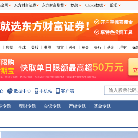
基金网
东方财富证券
东方财富期货
妙想
Choice数据
股吧
情
数据
全球
美股
港股
期货
外汇
黄金
银行
基金
理财
保
心
数据中心
手机站
客户端
券专题
理财专题
会议专题
产经专题
基金专题