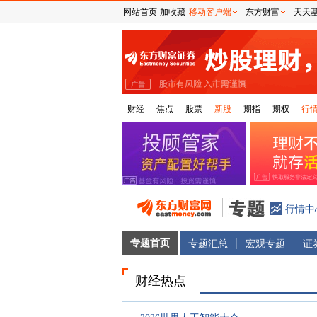
网站首页
加收藏
移动客户端
东方财富
天天
财经
焦点
股票
新股
期指
期权
行
行情中
专题首页
专题汇总
宏观专题
证
财经热点