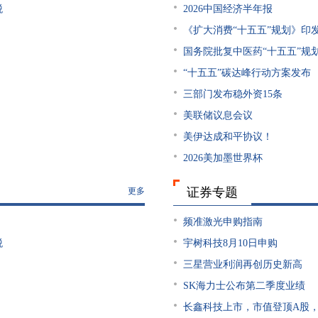
税
2026中国经济半年报
《扩大消费“十五五”规划》印
国务院批复中医药“十五五”规
“十五五”碳达峰行动方案发布
三部门发布稳外资15条
美联储议息会议
美伊达成和平协议！
2026美加墨世界杯
证券专题
更多
频准激光申购指南
税
宇树科技8月10日申购
三星营业利润再创历史新高
SK海力士公布第二季度业绩
长鑫科技上市，市值登顶A股