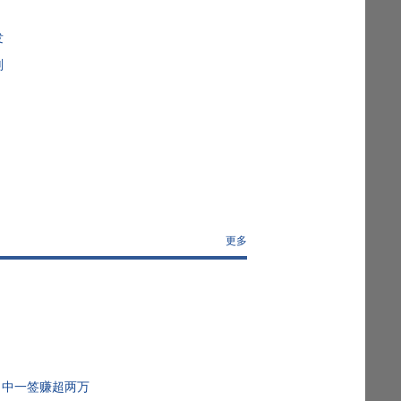
发
划
更多
，中一签赚超两万