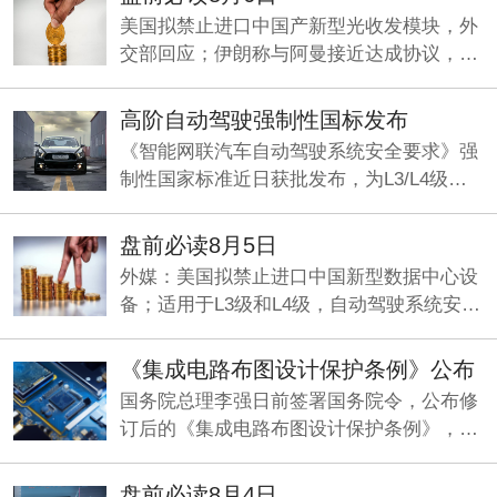
美国拟禁止进口中国产新型光收发模块，外
交部回应；伊朗称与阿曼接近达成协议，海
峡现有两条航道将关闭；《“十五五”促进中
小企业发展规划》即将发布。
高阶自动驾驶强制性国标发布
《智能网联汽车自动驾驶系统安全要求》强
制性国家标准近日获批发布，为L3/L4级量
产划定准入基线，机构看好智能驾驶产业化
元年加速兑现。
盘前必读8月5日
外媒：美国拟禁止进口中国新型数据中心设
备；适用于L3级和L4级，自动驾驶系统安全
要求国标发布；央行今日将开展5000亿元买
断式逆回购操作。
《集成电路布图设计保护条例》公布
国务院总理李强日前签署国务院令，公布修
订后的《集成电路布图设计保护条例》，自
2026年10月15日起施行。
盘前必读8月4日