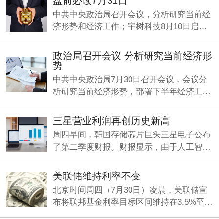
盘前必读7月31日
中共中央政治局召开会议，分析研究当前经
济形势和经济工作；宇树科技8月10日启动
申购；何立峰与美国财政部长贝森特、贸易
代表格里尔举行视频通话。
政治局召开会议 分析研究当前经济形
势
中共中央政治局7月30日召开会议，会议分
析研究当前经济形势，部署下半年经济工
作。中共中央总书记习近平主持会议。
三星营业利润再创历史新高
周四早间，韩国存储芯片巨头三星电子公布
了第二季度财报。财报显示，由于人工智能
（AI）旺盛需求持续推动存储芯片业务增
长，公司Q2营收、利润双双大增，其中营业
美联储维持利率不变
利润同比暴增1814%，再创历史新高。
北京时间周四（7月30日）凌晨，美联储宣
布将联邦基金利率目标区间维持在3.5%至
3.75%之间不变，符合市场整体预期。这是