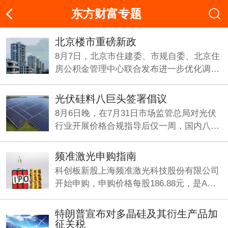
东方财富专题
北京楼市重磅新政
8月7日，北京市住建委、市规自委、北京住
房公积金管理中心联合发布进一步优化调整
房地产相关政策的通知.
光伏硅料八巨头签署倡议
8月6日晚，在7月31日市场监管总局对光伏
行业开展价格合规指导后仅一周，国内八大
多晶硅企业在上海共同签署反内卷《倡议
书》。
频准激光申购指南
科创板新股上海频准激光科技股份有限公司
开始申购，申购价格每股186.88元，是A股
今年以来发行价最高的新股，中一签需缴款
9.34万元。
特朗普宣布对多晶硅及其衍生产品加
征关税