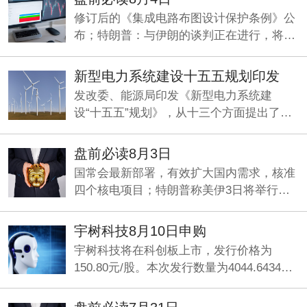
修订后的《集成电路布图设计保护条例》公
布；特朗普：与伊朗的谈判正在进行，将分
两阶段推进；两部门印发《新型电力系统建
设“十五五”规划》。
新型电力系统建设十五五规划印发
发改委、能源局印发《新型电力系统建
设“十五五”规划》，从十三个方面提出了一
系列具体举措，加快构建清洁低碳、经济高
效的新型电力系统。
盘前必读8月3日
国常会最新部署，有效扩大国内需求，核准
四个核电项目；特朗普称美伊3日将举行谈
判；央行：发挥好两项支持资本市场货币政
策工具的作用。
宇树科技8月10日申购
宇树科技将在科创板上市，发行价格为
150.80元/股。本次发行数量为4044.6434万
股，网上申购日为8月10日，缴款日为8月12
日。