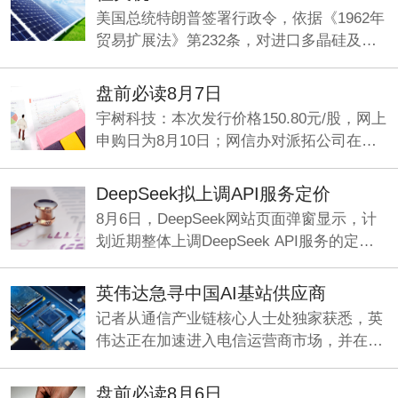
美国总统特朗普签署行政令，依据《1962年
贸易扩展法》第232条，对进口多晶硅及其
衍生产品采取最低进口价格和额外关税措
施，以支持美国国内多晶硅、半导体和太阳
盘前必读8月7日
能供应链。
宇树科技：本次发行价格150.80元/股，网上
申购日为8月10日；网信办对派拓公司在华
销售产品启动网络安全审查；刚果（金）禁
止铜精矿、钴精矿的出口。
DeepSeek拟上调API服务定价
8月6日，DeepSeek网站页面弹窗显示，计
划近期整体上调DeepSeek API服务的定
价，预计涨幅较大。
英伟达急寻中国AI基站供应商
记者从通信产业链核心人士处独家获悉，英
伟达正在加速进入电信运营商市场，并在中
国寻找基站厂商合作方，开发符合海外市场
要求的6G基站。
盘前必读8月6日