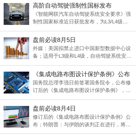
小企业发展规划》即将发布。
高阶自动驾驶强制性国标发布
《智能网联汽车自动驾驶系统安全要求》强
制性国家标准近日获批发布，为L3/L4级量
产划定准入基线，机构看好智能驾驶产业化
元年加速兑现。
盘前必读8月5日
外媒：美国拟禁止进口中国新型数据中心设
备；适用于L3级和L4级，自动驾驶系统安全
要求国标发布；央行今日将开展5000亿元买
断式逆回购操作。
《集成电路布图设计保护条例》公布
国务院总理李强日前签署国务院令，公布修
订后的《集成电路布图设计保护条例》，自
2026年10月15日起施行。
盘前必读8月4日
修订后的《集成电路布图设计保护条例》公
布；特朗普：与伊朗的谈判正在进行，将分
两阶段推进；两部门印发《新型电力系统建