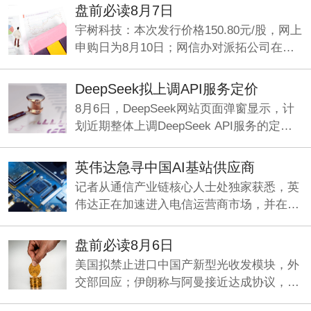
施，以支持美国国内多晶硅、半导体和太阳
盘前必读8月7日
能供应链。
宇树科技：本次发行价格150.80元/股，网上
申购日为8月10日；网信办对派拓公司在华
销售产品启动网络安全审查；刚果（金）禁
止铜精矿、钴精矿的出口。
DeepSeek拟上调API服务定价
8月6日，DeepSeek网站页面弹窗显示，计
划近期整体上调DeepSeek API服务的定
价，预计涨幅较大。
英伟达急寻中国AI基站供应商
记者从通信产业链核心人士处独家获悉，英
伟达正在加速进入电信运营商市场，并在中
国寻找基站厂商合作方，开发符合海外市场
要求的6G基站。
盘前必读8月6日
美国拟禁止进口中国产新型光收发模块，外
交部回应；伊朗称与阿曼接近达成协议，海
峡现有两条航道将关闭；《“十五五”促进中