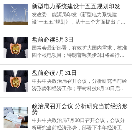
设“十五五”规划》。
新型电力系统建设十五五规划印发
发改委、能源局印发《新型电力系统建
设“十五五”规划》，从十三个方面提出了一
系列具体举措，加快构建清洁低碳、经济高
效的新型电力系统。
盘前必读8月3日
国常会最新部署，有效扩大国内需求，核准
四个核电项目；特朗普称美伊3日将举行谈
判；央行：发挥好两项支持资本市场货币政
策工具的作用。
盘前必读7月31日
中共中央政治局召开会议，分析研究当前经
济形势和经济工作；宇树科技8月10日启动
申购；何立峰与美国财政部长贝森特、贸易
代表格里尔举行视频通话。
政治局召开会议 分析研究当前经济形
势
中共中央政治局7月30日召开会议，会议分
析研究当前经济形势，部署下半年经济工