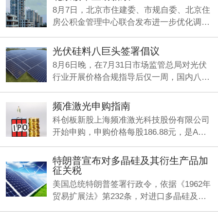
8月7日，北京市住建委、市规自委、北京住
房公积金管理中心联合发布进一步优化调整
房地产相关政策的通知.
光伏硅料八巨头签署倡议
8月6日晚，在7月31日市场监管总局对光伏
行业开展价格合规指导后仅一周，国内八大
多晶硅企业在上海共同签署反内卷《倡议
书》。
频准激光申购指南
科创板新股上海频准激光科技股份有限公司
开始申购，申购价格每股186.88元，是A股
今年以来发行价最高的新股，中一签需缴款
9.34万元。
特朗普宣布对多晶硅及其衍生产品加
征关税
美国总统特朗普签署行政令，依据《1962年
贸易扩展法》第232条，对进口多晶硅及其
衍生产品采取最低进口价格和额外关税措