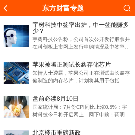
东方财富专题
宇树科技中签率出炉，中一签能赚多
少？
宇树科技公告称，公司首次公开发行股票并
在科创板上市网上发行申购情况及中签率公
布，本次发行价格为150.80元/股，网上发行
最终中签率为0.01809759%。
苹果被曝正测试长鑫存储芯片
知情人士透露，苹果公司正在测试由长鑫存
储制造的内存芯片，计划将其用于包括
iPhone和MacBook在内的多个产品线，以应
对由人工智能热潮引发的全球芯片短缺问
盘前必读8月10日
题。
国家统计局：7月份CPI同比上涨0.5%；宇
树科技今日将开启网上、网下申购；药明康
德：美国法院就公司的初步禁令动议作出裁
决。
北京楼市重磅新政