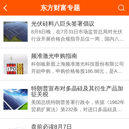
东方财富专题
光伏硅料八巨头签署倡议
8月6日晚，在7月31日市场监管总局对光伏
行业开展价格合规指导后仅一周，国内八大
多晶硅企业在上海共同签署反内卷《倡议
书》。
频准激光申购指南
科创板新股上海频准激光科技股份有限公司
开始申购，申购价格每股186.88元，是A股
今年以来发行价最高的新股，中一签需缴款
9.34万元。
特朗普宣布对多晶硅及其衍生产品加
征关税
美国总统特朗普签署行政令，依据《1962年
贸易扩展法》第232条，对进口多晶硅及其
衍生产品采取最低进口价格和额外关税措
施，以支持美国国内多晶硅、半导体和太阳
盘前必读8月7日