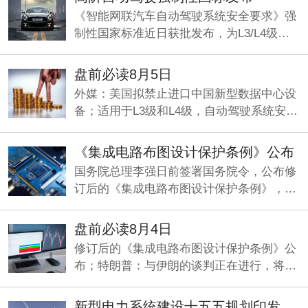
《智能网联汽车自动驾驶系统安全要求》强
制性国家标准近日获批发布，为L3/L4级量
产划定准入基线，机构看好智能驾驶产业化
元年加速兑现。
盘前必读8月5日
外媒：美国拟禁止进口中国新型数据中心设
备；适用于L3级和L4级，自动驾驶系统安全
要求国标发布；央行今日将开展5000亿元买
断式逆回购操作。
《集成电路布图设计保护条例》公布
国务院总理李强日前签署国务院令，公布修
订后的《集成电路布图设计保护条例》，自
2026年10月15日起施行。
盘前必读8月4日
修订后的《集成电路布图设计保护条例》公
布；特朗普：与伊朗的谈判正在进行，将分
两阶段推进；两部门印发《新型电力系统建
设“十五五”规划》。
新型电力系统建设十五五规划印发