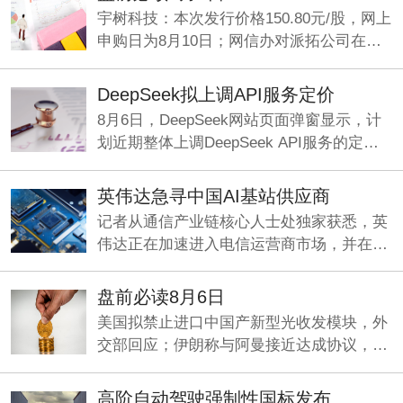
能供应链。
宇树科技：本次发行价格150.80元/股，网上
申购日为8月10日；网信办对派拓公司在华
销售产品启动网络安全审查；刚果（金）禁
止铜精矿、钴精矿的出口。
DeepSeek拟上调API服务定价
8月6日，DeepSeek网站页面弹窗显示，计
划近期整体上调DeepSeek API服务的定
价，预计涨幅较大。
英伟达急寻中国AI基站供应商
记者从通信产业链核心人士处独家获悉，英
伟达正在加速进入电信运营商市场，并在中
国寻找基站厂商合作方，开发符合海外市场
要求的6G基站。
盘前必读8月6日
美国拟禁止进口中国产新型光收发模块，外
交部回应；伊朗称与阿曼接近达成协议，海
峡现有两条航道将关闭；《“十五五”促进中
小企业发展规划》即将发布。
高阶自动驾驶强制性国标发布