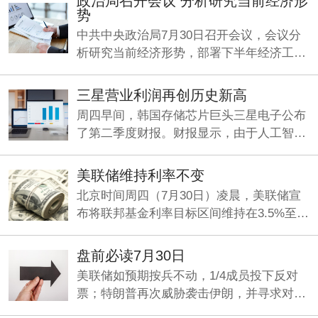
政治局召开会议 分析研究当前经济形
势
中共中央政治局7月30日召开会议，会议分
析研究当前经济形势，部署下半年经济工
作。中共中央总书记习近平主持会议。
三星营业利润再创历史新高
周四早间，韩国存储芯片巨头三星电子公布
了第二季度财报。财报显示，由于人工智能
（AI）旺盛需求持续推动存储芯片业务增
长，公司Q2营收、利润双双大增，其中营业
美联储维持利率不变
利润同比暴增1814%，再创历史新高。
北京时间周四（7月30日）凌晨，美联储宣
布将联邦基金利率目标区间维持在3.5%至
3.75%之间不变，符合市场整体预期。这是
美联储连续第五次“按兵不动”。
盘前必读7月30日
美联储如预期按兵不动，1/4成员投下反对
票；特朗普再次威胁袭击伊朗，并寻求对伊
加征关税；九部门印发《关于加强科技金融