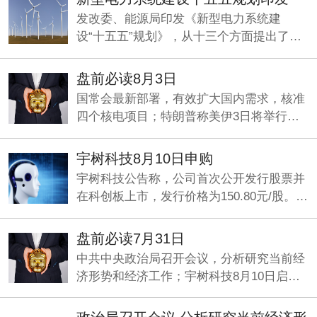
发改委、能源局印发《新型电力系统建
设“十五五”规划》，从十三个方面提出了一
系列具体举措，加快构建清洁低碳、经济高
效的新型电力系统。
盘前必读8月3日
国常会最新部署，有效扩大国内需求，核准
四个核电项目；特朗普称美伊3日将举行谈
判；央行：发挥好两项支持资本市场货币政
策工具的作用。
宇树科技8月10日申购
宇树科技公告称，公司首次公开发行股票并
在科创板上市，发行价格为150.80元/股。本
次发行数量为4044.6434万股，网上申购日
为8月10日，缴款日为8月12日。
盘前必读7月31日
中共中央政治局召开会议，分析研究当前经
济形势和经济工作；宇树科技8月10日启动
申购；何立峰与美国财政部长贝森特、贸易
代表格里尔举行视频通话。