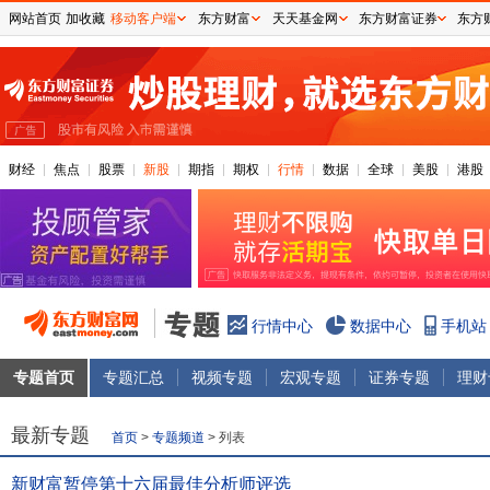
网站首页
加收藏
移动客户端
东方财富
天天基金网
东方财富证券
东方
财经
焦点
股票
新股
期指
期权
行情
数据
全球
美股
港股
行情中心
数据中心
手机站
专题首页
专题汇总
视频专题
宏观专题
证券专题
理财
最新专题
首页
>
专题频道
> 列表
新财富暂停第十六届最佳分析师评选