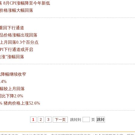
 8月CPI涨幅降至今年新低
猪肉价格涨幅大幅回落
I重回下行通道
等食品价格涨幅出现回落
较上月回落0.3个百分点
CPI下行通道或开启
三连涨”涨幅回落
同比降幅继续收窄
4%
 涨幅较上月回落
同比下降2.0%
% 猪肉价格上涨52.6%
1
2
3
下一页
跳转到
页