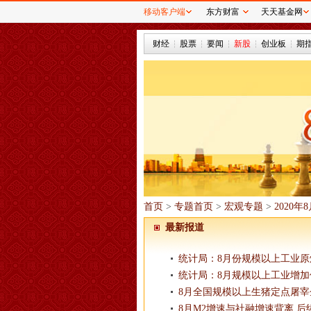
移动客户端
东方财富
天天基金网
财经
股票
要闻
新股
创业板
期
首页
>
专题首页
>
宏观专题
>
2020
最新报道
统计局：8月份规模以上工业原
统计局：8月规模以上工业增加值
8月全国规模以上生猪定点屠宰企
8月M2增速与社融增速背离 