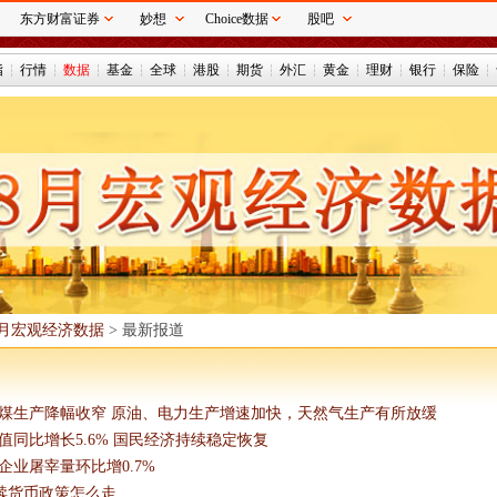
东方财富证券
妙想
Choice数据
股吧
指
行情
数据
基金
全球
港股
期货
外汇
黄金
理财
银行
保险
年8月宏观经济数据
> 最新报道
煤生产降幅收窄 原油、电力生产增速加快，天然气生产有所放缓
同比增长5.6% 国民经济持续稳定恢复
业屠宰量环比增0.7%
后续货币政策怎么走