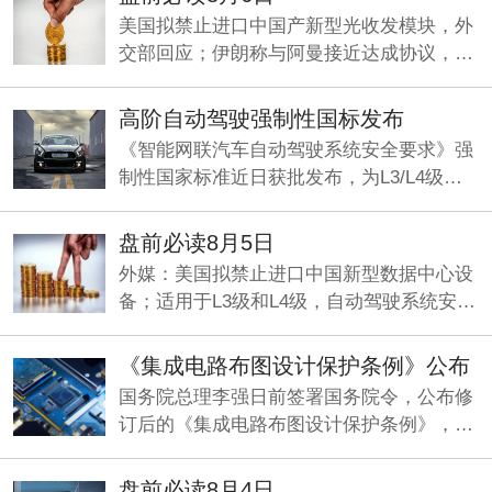
美国拟禁止进口中国产新型光收发模块，外
交部回应；伊朗称与阿曼接近达成协议，海
峡现有两条航道将关闭；《“十五五”促进中
小企业发展规划》即将发布。
高阶自动驾驶强制性国标发布
《智能网联汽车自动驾驶系统安全要求》强
制性国家标准近日获批发布，为L3/L4级量
产划定准入基线，机构看好智能驾驶产业化
元年加速兑现。
盘前必读8月5日
外媒：美国拟禁止进口中国新型数据中心设
备；适用于L3级和L4级，自动驾驶系统安全
要求国标发布；央行今日将开展5000亿元买
断式逆回购操作。
《集成电路布图设计保护条例》公布
国务院总理李强日前签署国务院令，公布修
订后的《集成电路布图设计保护条例》，自
2026年10月15日起施行。
盘前必读8月4日