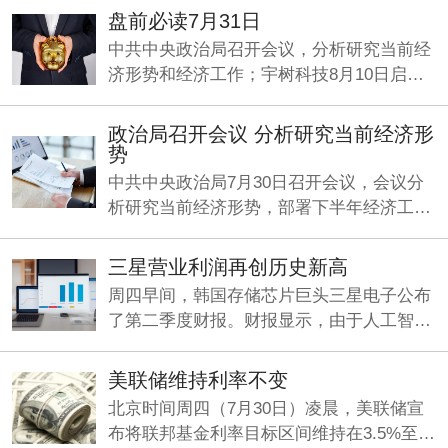
日。
盘前必读7月31日
中共中央政治局召开会议，分析研究当前经
济形势和经济工作；宇树科技8月10日启动
申购；何立峰与美国财政部长贝森特、贸易
代表格里尔举行视频通话。
政治局召开会议 分析研究当前经济形
势
中共中央政治局7月30日召开会议，会议分
析研究当前经济形势，部署下半年经济工
作。中共中央总书记习近平主持会议。
三星营业利润再创历史新高
周四早间，韩国存储芯片巨头三星电子公布
了第二季度财报。财报显示，由于人工智能
（AI）旺盛需求持续推动存储芯片业务增
长，公司Q2营收、利润双双大增，其中营业
美联储维持利率不变
利润同比暴增1814%，再创历史新高。
北京时间周四（7月30日）凌晨，美联储宣
布将联邦基金利率目标区间维持在3.5%至