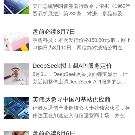
美国总统特朗普签署行政令，依据《1962年
贸易扩展法》第232条，对进口多晶硅及其
衍生产品采取最低进口价格和额外关税措
施，以支持美国国内多晶硅、半导体和太阳
盘前必读8月7日
能供应链。
宇树科技：本次发行价格150.80元/股，网上
申购日为8月10日；网信办对派拓公司在华
销售产品启动网络安全审查；刚果（金）禁
止铜精矿、钴精矿的出口。
DeepSeek拟上调API服务定价
8月6日，DeepSeek网站页面弹窗显示，计
划近期整体上调DeepSeek API服务的定
价，预计涨幅较大。
英伟达急寻中国AI基站供应商
记者从通信产业链核心人士处独家获悉，英
伟达正在加速进入电信运营商市场，并在中
国寻找基站厂商合作方，开发符合海外市场
要求的6G基站。
盘前必读8月6日