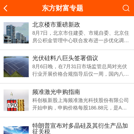
东方财富专题
北京楼市重磅新政
8月7日，北京市住建委、市规自委、北京住
房公积金管理中心联合发布进一步优化调整
房地产相关政策的通知.
光伏硅料八巨头签署倡议
8月6日晚，在7月31日市场监管总局对光伏
行业开展价格合规指导后仅一周，国内八大
多晶硅企业在上海共同签署反内卷《倡议
书》。
频准激光申购指南
科创板新股上海频准激光科技股份有限公司
开始申购，申购价格每股186.88元，是A股
今年以来发行价最高的新股，中一签需缴款
9.34万元。
特朗普宣布对多晶硅及其衍生产品加
征关税