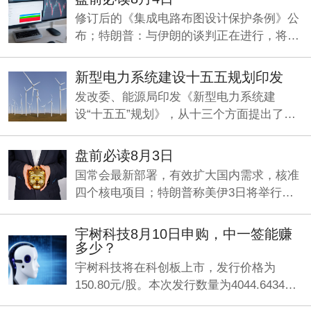
修订后的《集成电路布图设计保护条例》公
布；特朗普：与伊朗的谈判正在进行，将分
两阶段推进；两部门印发《新型电力系统建
设“十五五”规划》。
新型电力系统建设十五五规划印发
发改委、能源局印发《新型电力系统建
设“十五五”规划》，从十三个方面提出了一
系列具体举措，加快构建清洁低碳、经济高
效的新型电力系统。
盘前必读8月3日
国常会最新部署，有效扩大国内需求，核准
四个核电项目；特朗普称美伊3日将举行谈
判；央行：发挥好两项支持资本市场货币政
策工具的作用。
宇树科技8月10日申购，中一签能赚
多少？
宇树科技将在科创板上市，发行价格为
150.80元/股。本次发行数量为4044.6434万
股，网上申购日为8月10日，缴款日为8月12