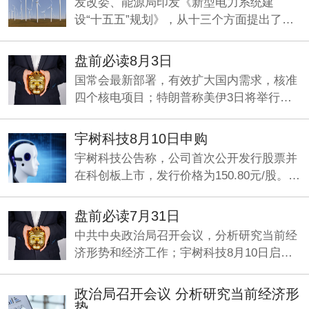
发改委、能源局印发《新型电力系统建
设“十五五”规划》，从十三个方面提出了一
系列具体举措，加快构建清洁低碳、经济高
效的新型电力系统。
盘前必读8月3日
国常会最新部署，有效扩大国内需求，核准
四个核电项目；特朗普称美伊3日将举行谈
判；央行：发挥好两项支持资本市场货币政
策工具的作用。
宇树科技8月10日申购
宇树科技公告称，公司首次公开发行股票并
在科创板上市，发行价格为150.80元/股。本
次发行数量为4044.6434万股，网上申购日
为8月10日，缴款日为8月12日。
盘前必读7月31日
中共中央政治局召开会议，分析研究当前经
济形势和经济工作；宇树科技8月10日启动
申购；何立峰与美国财政部长贝森特、贸易
代表格里尔举行视频通话。
政治局召开会议 分析研究当前经济形
势