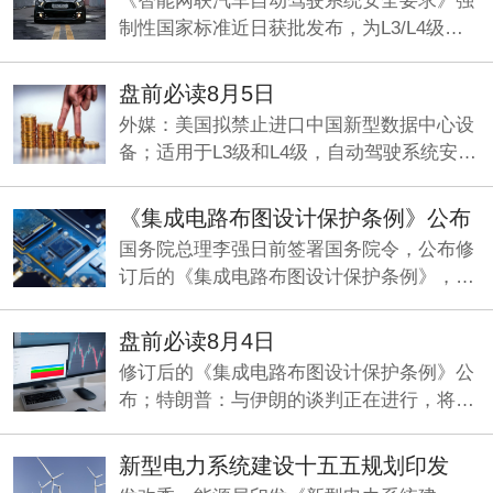
《智能网联汽车自动驾驶系统安全要求》强
制性国家标准近日获批发布，为L3/L4级量
产划定准入基线，机构看好智能驾驶产业化
元年加速兑现。
盘前必读8月5日
外媒：美国拟禁止进口中国新型数据中心设
备；适用于L3级和L4级，自动驾驶系统安全
要求国标发布；央行今日将开展5000亿元买
断式逆回购操作。
《集成电路布图设计保护条例》公布
国务院总理李强日前签署国务院令，公布修
订后的《集成电路布图设计保护条例》，自
2026年10月15日起施行。
盘前必读8月4日
修订后的《集成电路布图设计保护条例》公
布；特朗普：与伊朗的谈判正在进行，将分
两阶段推进；两部门印发《新型电力系统建
设“十五五”规划》。
新型电力系统建设十五五规划印发