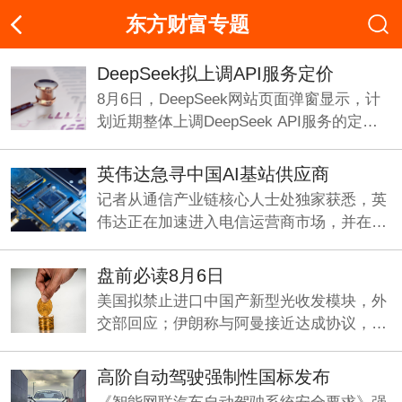
东方财富专题
DeepSeek拟上调API服务定价
8月6日，DeepSeek网站页面弹窗显示，计
划近期整体上调DeepSeek API服务的定
价，预计涨幅较大。
英伟达急寻中国AI基站供应商
记者从通信产业链核心人士处独家获悉，英
伟达正在加速进入电信运营商市场，并在中
国寻找基站厂商合作方，开发符合海外市场
要求的6G基站。
盘前必读8月6日
美国拟禁止进口中国产新型光收发模块，外
交部回应；伊朗称与阿曼接近达成协议，海
峡现有两条航道将关闭；《“十五五”促进中
小企业发展规划》即将发布。
高阶自动驾驶强制性国标发布