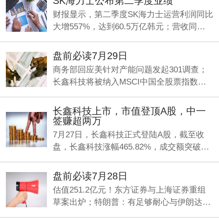
SK海力士公布第二季度业绩
财报显示，第二季度SK海力士运营利润同比
大增557%，达到60.5万亿韩元；营收同比
增长257%，录得79.3万亿韩元，净利润93.9
万亿韩元，同比增长1242%。
盘前必读7月29日
商务部回应美针对产能问题发起301调查；
长鑫科技将被纳入MSCI中国全股票指数；
最高80亿元回购！“易中天”密集发声，齐看
好行业前景。
长鑫科技上市，市值登顶A股，中一
签赚超两万
7月27日，长鑫科技正式登陆A股，截至收
盘，长鑫科技涨幅465.82%，成交额突破
1400亿，最新市值3.27万亿，超越工商银行
成为目前A股总市值一哥。
盘前必读7月28日
估值251.2亿元！东方证券与上海证券重组
草案出炉；特朗普：有足够耐心与伊朗达成
新协议，否则就开打；7部门印发《疾病预