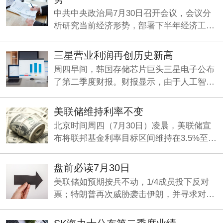
中共中央政治局7月30日召开会议，会议分
析研究当前经济形势，部署下半年经济工
作。中共中央总书记习近平主持会议。
三星营业利润再创历史新高
周四早间，韩国存储芯片巨头三星电子公布
了第二季度财报。财报显示，由于人工智能
（AI）旺盛需求持续推动存储芯片业务增
长，公司Q2营收、利润双双大增，其中营业
美联储维持利率不变
利润同比暴增1814%，再创历史新高。
北京时间周四（7月30日）凌晨，美联储宣
布将联邦基金利率目标区间维持在3.5%至
3.75%之间不变，符合市场整体预期。这是
美联储连续第五次“按兵不动”。
盘前必读7月30日
美联储如预期按兵不动，1/4成员投下反对
票；特朗普再次威胁袭击伊朗，并寻求对伊
加征关税；九部门印发《关于加强科技金融
领域数据开发利用的通知》。