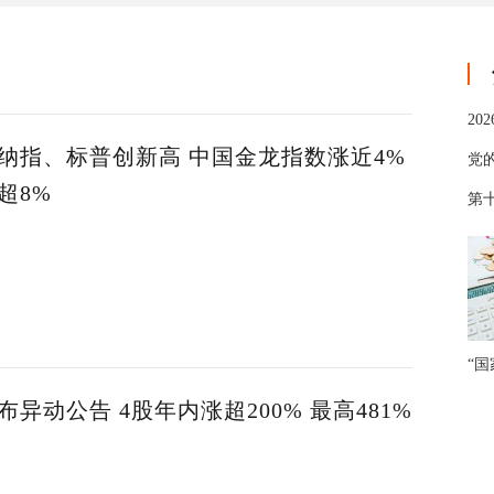
20
纳指、标普创新高 中国金龙指数涨近4%
党
超8%
第十
“
异动公告 4股年内涨超200% 最高481%