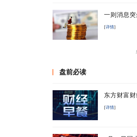
一则消息突
[
详情
]
盘前必读
东方财富财
[
详情
]