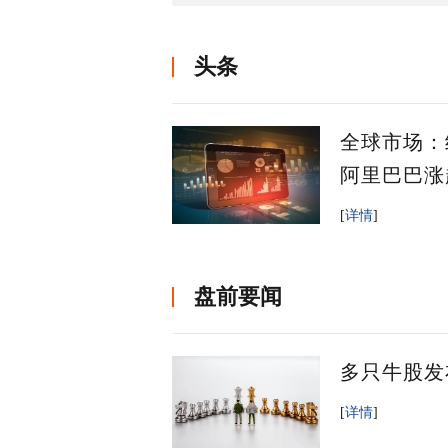
头条
全球市场：
阿里巴巴涨
[
详情
]
盘前要闻
多只牛股发布
[
详情
]