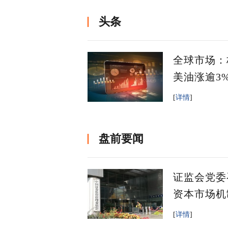
头条
全球市场：
美油涨逾3
[
详情
]
盘前要闻
证监会党委
资本市场机
[
详情
]