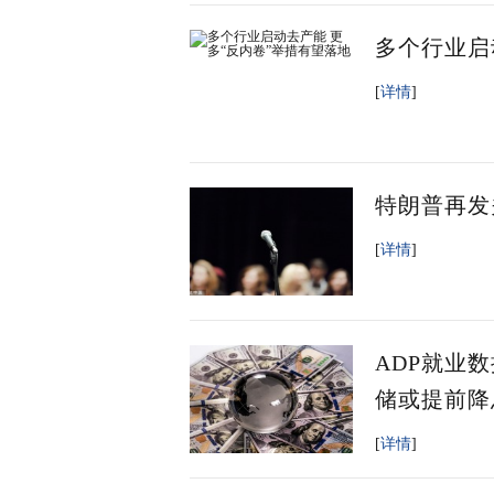
多个行业启
[
详情
]
特朗普再发
[
详情
]
ADP就业数
储或提前降
[
详情
]