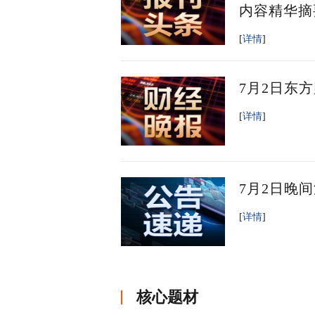
内容精华摘
[
详情
]
7月2日东
[
详情
]
7月2日晚
[
详情
]
核心题材