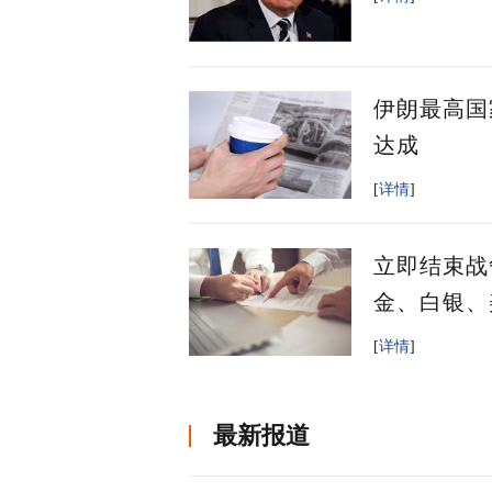
伊朗最高国
达成
[
详情
]
立即结束战
金、白银、
[
详情
]
最新报道