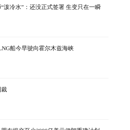
“泼冷水”：还没正式签署 生变只在一瞬
LNG船今早驶向霍尔木兹海峡
制裁