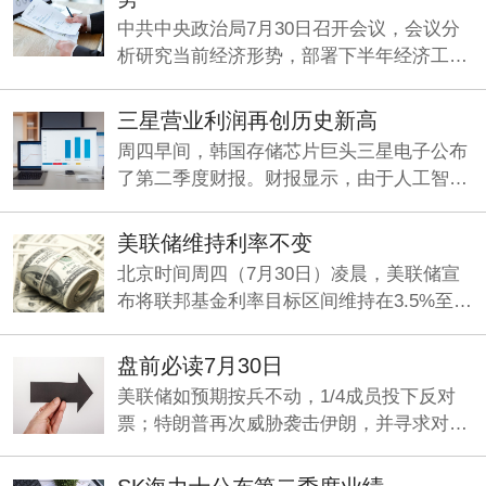
中共中央政治局7月30日召开会议，会议分
析研究当前经济形势，部署下半年经济工
作。中共中央总书记习近平主持会议。
三星营业利润再创历史新高
周四早间，韩国存储芯片巨头三星电子公布
了第二季度财报。财报显示，由于人工智能
（AI）旺盛需求持续推动存储芯片业务增
长，公司Q2营收、利润双双大增，其中营业
美联储维持利率不变
利润同比暴增1814%，再创历史新高。
北京时间周四（7月30日）凌晨，美联储宣
布将联邦基金利率目标区间维持在3.5%至
3.75%之间不变，符合市场整体预期。这是
美联储连续第五次“按兵不动”。
盘前必读7月30日
美联储如预期按兵不动，1/4成员投下反对
票；特朗普再次威胁袭击伊朗，并寻求对伊
加征关税；九部门印发《关于加强科技金融
领域数据开发利用的通知》。