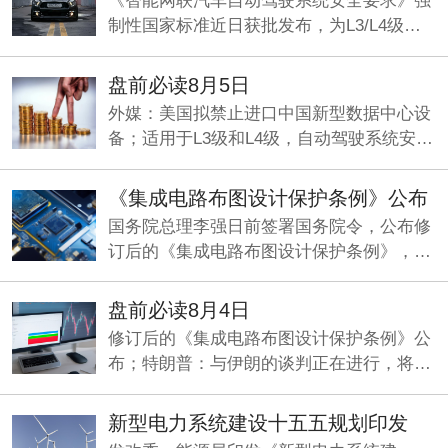
《智能网联汽车自动驾驶系统安全要求》强
制性国家标准近日获批发布，为L3/L4级量
产划定准入基线，机构看好智能驾驶产业化
元年加速兑现。
盘前必读8月5日
外媒：美国拟禁止进口中国新型数据中心设
备；适用于L3级和L4级，自动驾驶系统安全
要求国标发布；央行今日将开展5000亿元买
断式逆回购操作。
《集成电路布图设计保护条例》公布
国务院总理李强日前签署国务院令，公布修
订后的《集成电路布图设计保护条例》，自
2026年10月15日起施行。
盘前必读8月4日
修订后的《集成电路布图设计保护条例》公
布；特朗普：与伊朗的谈判正在进行，将分
两阶段推进；两部门印发《新型电力系统建
设“十五五”规划》。
新型电力系统建设十五五规划印发