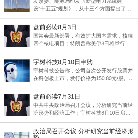
发改委、能源局印发《新型电力系统建
设“十五五”规划》，从十三个方面提出了一
系列具体举措，加快构建清洁低碳、经济高
效的新型电力系统。
盘前必读8月3日
国常会最新部署，有效扩大国内需求，核准
四个核电项目；特朗普称美伊3日将举行谈
判；央行：发挥好两项支持资本市场货币政
策工具的作用。
宇树科技8月10日申购
宇树科技公告称，公司首次公开发行股票并
在科创板上市，发行价格为150.80元/股。本
次发行数量为4044.6434万股，网上申购日
为8月10日，缴款日为8月12日。
盘前必读7月31日
中共中央政治局召开会议，分析研究当前经
济形势和经济工作；宇树科技8月10日启动
申购；何立峰与美国财政部长贝森特、贸易
代表格里尔举行视频通话。
政治局召开会议 分析研究当前经济形
势