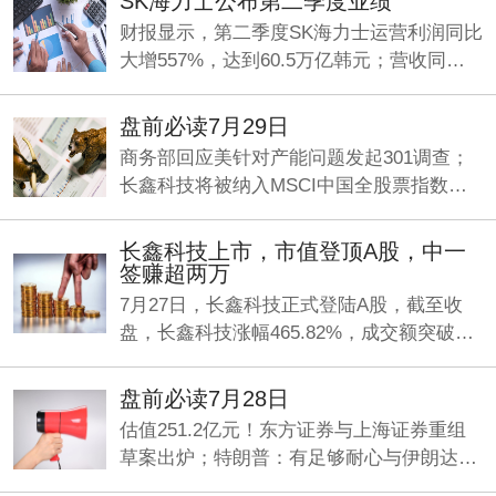
SK海力士公布第二季度业绩
财报显示，第二季度SK海力士运营利润同比
大增557%，达到60.5万亿韩元；营收同比
增长257%，录得79.3万亿韩元，净利润93.9
万亿韩元，同比增长1242%。
盘前必读7月29日
商务部回应美针对产能问题发起301调查；
长鑫科技将被纳入MSCI中国全股票指数；
最高80亿元回购！“易中天”密集发声，齐看
好行业前景。
长鑫科技上市，市值登顶A股，中一
签赚超两万
7月27日，长鑫科技正式登陆A股，截至收
盘，长鑫科技涨幅465.82%，成交额突破
1400亿，最新市值3.27万亿，超越工商银行
成为目前A股总市值一哥。
盘前必读7月28日
估值251.2亿元！东方证券与上海证券重组
草案出炉；特朗普：有足够耐心与伊朗达成
新协议，否则就开打；7部门印发《疾病预