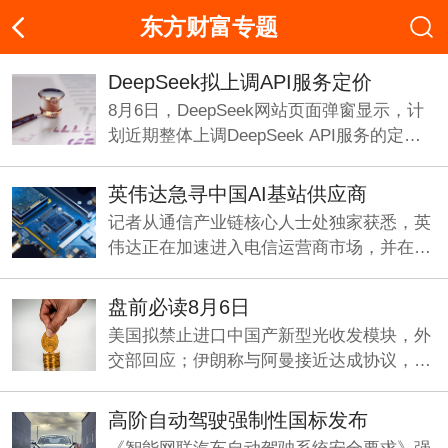
东方财富专题
DeepSeek拟上调API服务定价
8月6日，DeepSeek网站页面弹窗显示，计
划近期整体上调DeepSeek API服务的定
价，预计涨幅较大。
英伟达急寻中国AI基站供应商
记者从通信产业链核心人士处独家获悉，英
伟达正在加速进入电信运营商市场，并在中
国寻找基站厂商合作方，开发符合海外市场
要求的6G基站。
盘前必读8月6日
美国拟禁止进口中国产新型光收发模块，外
交部回应；伊朗称与阿曼接近达成协议，海
峡现有两条航道将关闭；《“十五五”促进中
小企业发展规划》即将发布。
高阶自动驾驶强制性国标发布