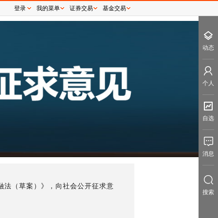
登录
我的菜单
证券交易
基金交易
动态
个人
自选
消息
融法（草案）》，向社会公开征求意
搜索