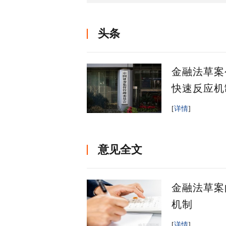
头条
金融法草案
快速反应机
流动性枯竭
[
详情
]
意见全文
金融法草案
机制
[
详情
]