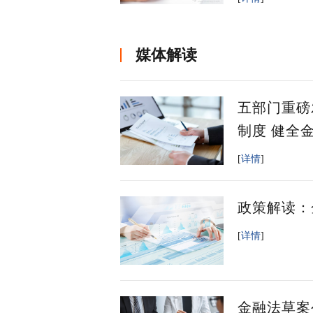
媒体解读
五部门重磅
制度 健全
[
详情
]
政策解读：
[
详情
]
金融法草案