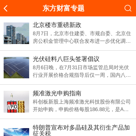
东方财富专题
北京楼市重磅新政
8月7日，北京市住建委、市规自委、北京住
房公积金管理中心联合发布进一步优化调整
房地产相关政策的通知.
光伏硅料八巨头签署倡议
8月6日晚，在7月31日市场监管总局对光伏
行业开展价格合规指导后仅一周，国内八大
多晶硅企业在上海共同签署反内卷《倡议
书》。
频准激光申购指南
科创板新股上海频准激光科技股份有限公司
开始申购，申购价格每股186.88元，是A股
今年以来发行价最高的新股，中一签需缴款
9.34万元。
特朗普宣布对多晶硅及其衍生产品加
征关税