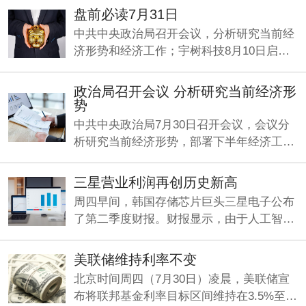
日。
盘前必读7月31日
中共中央政治局召开会议，分析研究当前经
济形势和经济工作；宇树科技8月10日启动
申购；何立峰与美国财政部长贝森特、贸易
代表格里尔举行视频通话。
政治局召开会议 分析研究当前经济形
势
中共中央政治局7月30日召开会议，会议分
析研究当前经济形势，部署下半年经济工
作。中共中央总书记习近平主持会议。
三星营业利润再创历史新高
周四早间，韩国存储芯片巨头三星电子公布
了第二季度财报。财报显示，由于人工智能
（AI）旺盛需求持续推动存储芯片业务增
长，公司Q2营收、利润双双大增，其中营业
美联储维持利率不变
利润同比暴增1814%，再创历史新高。
北京时间周四（7月30日）凌晨，美联储宣
布将联邦基金利率目标区间维持在3.5%至