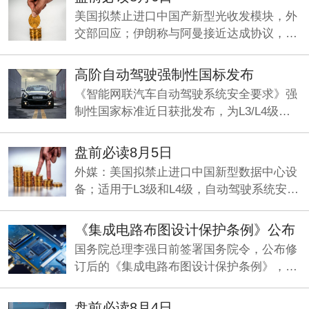
美国拟禁止进口中国产新型光收发模块，外
交部回应；伊朗称与阿曼接近达成协议，海
峡现有两条航道将关闭；《“十五五”促进中
小企业发展规划》即将发布。
高阶自动驾驶强制性国标发布
《智能网联汽车自动驾驶系统安全要求》强
制性国家标准近日获批发布，为L3/L4级量
产划定准入基线，机构看好智能驾驶产业化
元年加速兑现。
盘前必读8月5日
外媒：美国拟禁止进口中国新型数据中心设
备；适用于L3级和L4级，自动驾驶系统安全
要求国标发布；央行今日将开展5000亿元买
断式逆回购操作。
《集成电路布图设计保护条例》公布
国务院总理李强日前签署国务院令，公布修
订后的《集成电路布图设计保护条例》，自
2026年10月15日起施行。
盘前必读8月4日