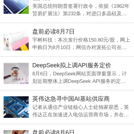
美国总统特朗普签署行政令，依据《1962年
贸易扩展法》第232条，对进口多晶硅及其
衍生产品采取最低进口价格和额外关税措
施，以支持美国国内多晶硅、半导体和太阳
盘前必读8月7日
能供应链。
宇树科技：本次发行价格150.80元/股，网上
申购日为8月10日；网信办对派拓公司在华
销售产品启动网络安全审查；刚果（金）禁
止铜精矿、钴精矿的出口。
DeepSeek拟上调API服务定价
8月6日，DeepSeek网站页面弹窗显示，计
划近期整体上调DeepSeek API服务的定
价，预计涨幅较大。
英伟达急寻中国AI基站供应商
记者从通信产业链核心人士处独家获悉，英
伟达正在加速进入电信运营商市场，并在中
国寻找基站厂商合作方，开发符合海外市场
要求的6G基站。
盘前必读8月6日