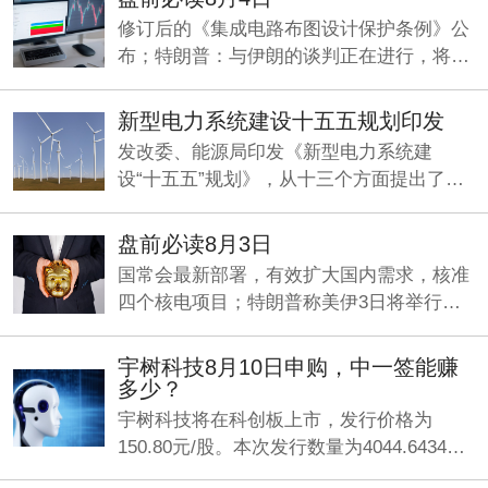
修订后的《集成电路布图设计保护条例》公
布；特朗普：与伊朗的谈判正在进行，将分
两阶段推进；两部门印发《新型电力系统建
设“十五五”规划》。
新型电力系统建设十五五规划印发
发改委、能源局印发《新型电力系统建
设“十五五”规划》，从十三个方面提出了一
系列具体举措，加快构建清洁低碳、经济高
效的新型电力系统。
盘前必读8月3日
国常会最新部署，有效扩大国内需求，核准
四个核电项目；特朗普称美伊3日将举行谈
判；央行：发挥好两项支持资本市场货币政
策工具的作用。
宇树科技8月10日申购，中一签能赚
多少？
宇树科技将在科创板上市，发行价格为
150.80元/股。本次发行数量为4044.6434万
股，网上申购日为8月10日，缴款日为8月12