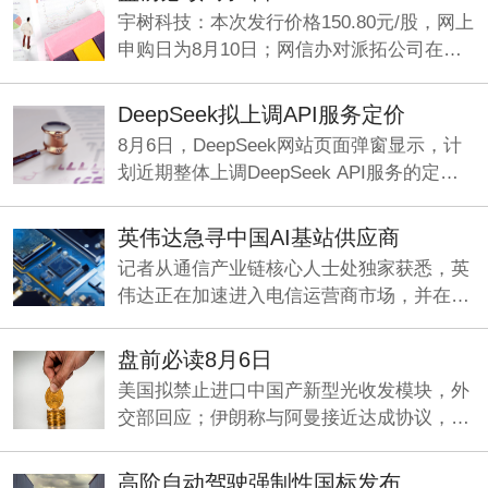
能供应链。
宇树科技：本次发行价格150.80元/股，网上
申购日为8月10日；网信办对派拓公司在华
销售产品启动网络安全审查；刚果（金）禁
止铜精矿、钴精矿的出口。
DeepSeek拟上调API服务定价
8月6日，DeepSeek网站页面弹窗显示，计
划近期整体上调DeepSeek API服务的定
价，预计涨幅较大。
英伟达急寻中国AI基站供应商
记者从通信产业链核心人士处独家获悉，英
伟达正在加速进入电信运营商市场，并在中
国寻找基站厂商合作方，开发符合海外市场
要求的6G基站。
盘前必读8月6日
美国拟禁止进口中国产新型光收发模块，外
交部回应；伊朗称与阿曼接近达成协议，海
峡现有两条航道将关闭；《“十五五”促进中
小企业发展规划》即将发布。
高阶自动驾驶强制性国标发布