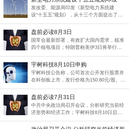
发改委、能源局印发《新型电力系统建
设“十五五”规划》，从十三个方面提出了一
系列具体举措，加快构建清洁低碳、经济高
效的新型电力系统。
盘前必读8月3日
国常会最新部署，有效扩大国内需求，核准
四个核电项目；特朗普称美伊3日将举行谈
判；央行：发挥好两项支持资本市场货币政
策工具的作用。
宇树科技8月10日申购
宇树科技公告称，公司首次公开发行股票并
在科创板上市，发行价格为150.80元/股。本
次发行数量为4044.6434万股，网上申购日
为8月10日，缴款日为8月12日。
盘前必读7月31日
中共中央政治局召开会议，分析研究当前经
济形势和经济工作；宇树科技8月10日启动
申购；何立峰与美国财政部长贝森特、贸易
代表格里尔举行视频通话。