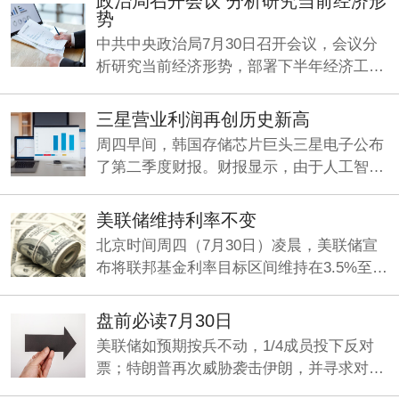
政治局召开会议 分析研究当前经济形
势
中共中央政治局7月30日召开会议，会议分
析研究当前经济形势，部署下半年经济工
作。中共中央总书记习近平主持会议。
三星营业利润再创历史新高
周四早间，韩国存储芯片巨头三星电子公布
了第二季度财报。财报显示，由于人工智能
（AI）旺盛需求持续推动存储芯片业务增
长，公司Q2营收、利润双双大增，其中营业
美联储维持利率不变
利润同比暴增1814%，再创历史新高。
北京时间周四（7月30日）凌晨，美联储宣
布将联邦基金利率目标区间维持在3.5%至
3.75%之间不变，符合市场整体预期。这是
美联储连续第五次“按兵不动”。
盘前必读7月30日
美联储如预期按兵不动，1/4成员投下反对
票；特朗普再次威胁袭击伊朗，并寻求对伊
加征关税；九部门印发《关于加强科技金融