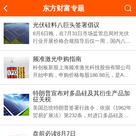
东方财富专题
光伏硅料八巨头签署倡议
8月6日晚，在7月31日市场监管总局对光伏
行业开展价格合规指导后仅一周，国内八大
多晶硅企业在上海共同签署反内卷《倡议
书》。
频准激光申购指南
科创板新股上海频准激光科技股份有限公司
开始申购，申购价格每股186.88元，是A股
今年以来发行价最高的新股，中一签需缴款
9.34万元。
特朗普宣布对多晶硅及其衍生产品加
征关税
美国总统特朗普签署行政令，依据《1962年
贸易扩展法》第232条，对进口多晶硅及其
衍生产品采取最低进口价格和额外关税措
施，以支持美国国内多晶硅、半导体和太阳
盘前必读8月7日