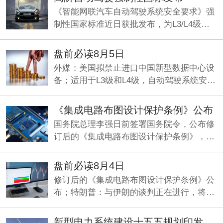
《智能网联汽车自动驾驶系统安全要求》强
制性国家标准近日获批发布，为L3/L4级量
产划定准入基线，机构看好智能驾驶产业化
元年加速兑现。
盘前必读8月5日
外媒：美国拟禁止进口中国新型数据中心设
备；适用于L3级和L4级，自动驾驶系统安全
要求国标发布；央行今日将开展5000亿元买
断式逆回购操作。
《集成电路布图设计保护条例》公布
国务院总理李强日前签署国务院令，公布修
订后的《集成电路布图设计保护条例》，自
2026年10月15日起施行。
盘前必读8月4日
修订后的《集成电路布图设计保护条例》公
布；特朗普：与伊朗的谈判正在进行，将分
两阶段推进；两部门印发《新型电力系统建
设“十五五”规划》。
新型电力系统建设十五五规划印发