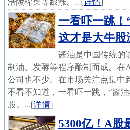
涪陵榨菜等跟涨。...[
详情
]
一看吓一跳！“
这才是大牛股
酱油是中国传统的
制油、发酵等程序酿制而成。在
公司也不少。在市场关注点集中
不看不知道，一看吓一跳，“酱油
股。...[
详情
]
5300亿！A