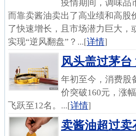
疫情期间，调味品
而靠卖酱油卖出了高业绩和高股
了快速增长，且市场潜力巨大，
实现“逆风翻盘”？...[
详情
]
风头盖过茅台 
年初至今，消费股
价突破160元，涨幅
飞跃至12名。...[
详情
]
卖酱油超过卖