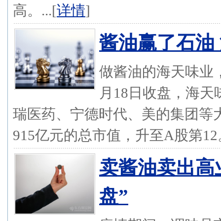
高。...[
详情
]
酱油赢了石油
做酱油的海天味业
月18日收盘，海天
瑞医药、宁德时代、美的集团等
915亿元的总市值，升至A股第12。.
卖酱油卖出高
盘”