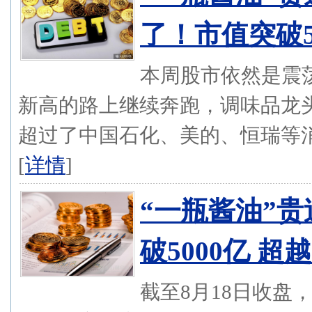
了！市值突破5
本周股市依然是震
新高的路上继续奔跑，调味品龙头
超过了中国石化、美的、恒瑞等消费
[
详情
]
“一瓶酱油”
破5000亿 
截至8月18日收盘，海