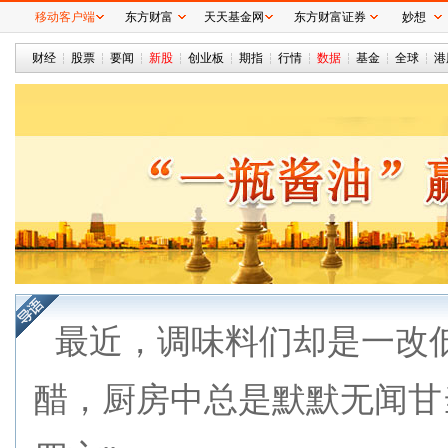
移动客户端
东方财富
天天基金网
东方财富证券
妙想
财经
股票
要闻
新股
创业板
期指
行情
数据
基金
全球
港
最近，调味料们却是一改
醋，厨房中总是默默无闻甘