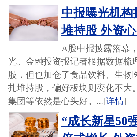
中报曝光机构
堆持股 外资
A股中报披露落幕
光。金融投资报记者根据数据梳理
股，但也加仓了食品饮料、生物
扎堆持股，偏好板块则变化不大
集团等依然是心头好。...[
详情
]
“成长新星5