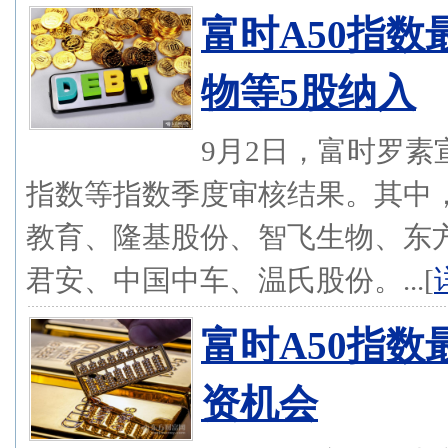
富时A50指
物等5股纳入
9月2日，富时罗素
指数等指数季度审核结果。其中，
教育、隆基股份、智飞生物、东
君安、中国中车、温氏股份。...[
富时A50指数
资机会