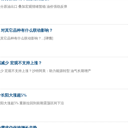
分原油出口 叠加宏观情绪暂稳 油价强劲反弹
！对其它品种有什么联动影响？
它品种有什么联动影响？...[
详情
]
减少 宏观不支持上涨？
少 宏观不支持上涨？沙特阿美：助力能源转型 油气长期增产
长阳大涨超5%
阳大涨超5% 重新拉回到前期震荡区间下沿
油需求仍保持增长态势