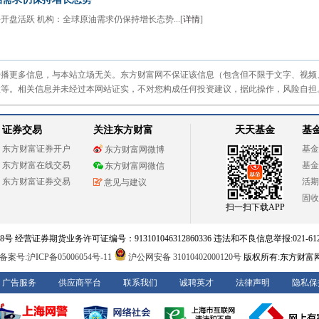
开盘活跃 机构：全球原油需求仍保持增长态势...[
详情
]
传播更多信息，与本站立场无关。东方财富网不保证该信息（包含但不限于文字、视频
性等。相关信息并未经过本网站证实，不对您构成任何投资建议，据此操作，风险自担
证券交易
关注东方财富
天天基金
基
东方财富证券开户
基金
东方财富网微博
东方财富在线交易
基金
东方财富网微信
东方财富证券交易
活期
意见与建议
固收
扫一扫下载APP
 经营证券期货业务许可证编号：913101046312860336 违法和不良信息举报:021-612
案号:沪ICP备05006054号-11
沪公网安备 31010402000120号
版权所有:东方财富
广告服务
供应商平台
联系我们
诚聘英才
法律声明
隐私保