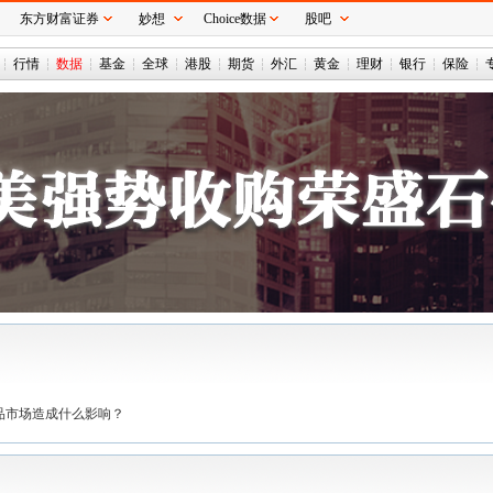
东方财富证券
妙想
Choice数据
股吧
行情
数据
基金
全球
港股
期货
外汇
黄金
理财
银行
保险
品市场造成什么影响？