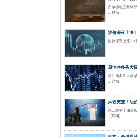
库尔德地区暂停部
...[
详情
]
油价深夜上涨
油价深夜上涨！对其
原油净多头大幅
原油净多头大幅减
...[
详情
]
风云突变！油价
风云突变！油价长
...[
详情
]
机构：全球原