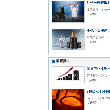
油价一夜狂飙5
深夜暴涨！油价一
...[
详情
]
千亿巨头涨停！
千亿巨头涨停！中
...[
详情
]
最新报道
荣盛石化找到“
荣盛石化找到“大
...[
详情
]
246亿元！沙
246亿元！沙特
...[
详情
]