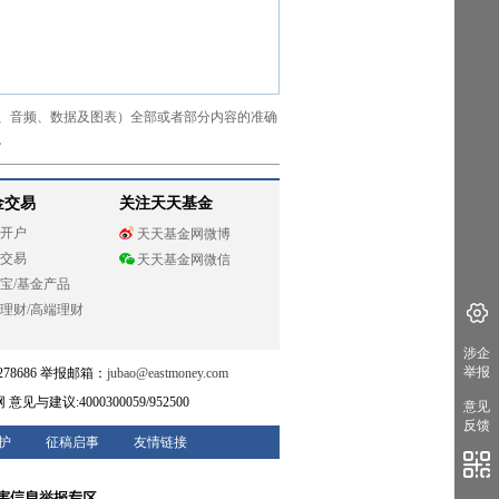
、音频、数据及图表）全部或者部分内容的准确
。
金交易
关注天天基金
开户
天天基金网微博
交易
天天基金网微信
宝
/
基金产品
理财
/
高端理财
涉企
举报
78686 举报邮箱：
jubao@eastmoney.com
网
意见与建议:4000300059/952500
意见
反馈
护
征稿启事
友情链接