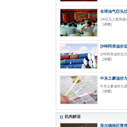
全球油气巨头
246亿元入股荣
...[
详情
]
沙特阿美溢价
沙特阿美溢价近九
...[
详情
]
中东土豪溢价九
中东土豪溢价九成
...[
详情
]
机构解读
库尔德地区暂停