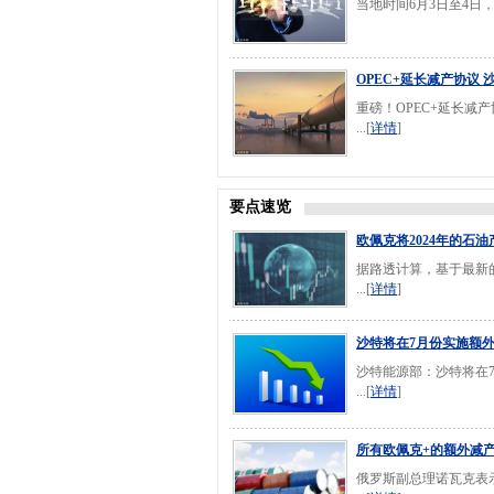
当地时间6月3日至4日
OPEC+延长减产协议 
重磅！OPEC+延长减
...[
详情
]
要点速览
欧佩克将2024年的石油
据路透计算，基于最新的
...[
详情
]
沙特将在7月份实施额外
沙特能源部：沙特将在7
...[
详情
]
所有欧佩克+的额外减产
俄罗斯副总理诺瓦克表示