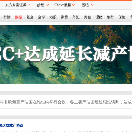
东方财富证券
妙想
Choice数据
股吧
行情
数据
基金
全球
港股
期货
外汇
黄金
理财
银行
保险
佩克与非欧佩克产油国在维也纳举行会议，各主要产油国经过艰难谈判，达
国达成减产协议