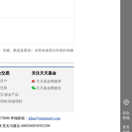
、音频、数据及图表）全部或者部分内容的准确
。
金交易
关注天天基金
开户
天天基金网微博
交易
天天基金网微信
宝
/
基金产品
理财
/
高端理财
涉企
举报
78686 举报邮箱：
jubao@eastmoney.com
网
意见与建议:4000300059/952500
意见