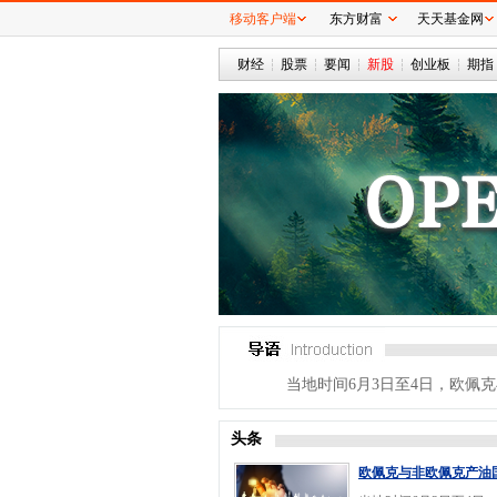
移动客户端
东方财富
天天基金网
财经
股票
要闻
新股
创业板
期指
当地时间6月3日至4日，欧
头条
欧佩克与非欧佩克产油