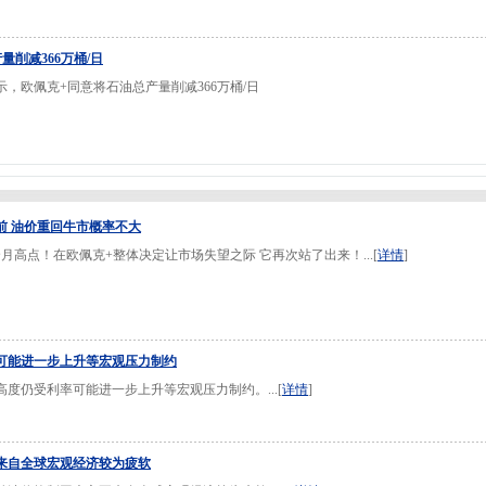
量削减366万桶/日
，欧佩克+同意将石油总产量削减366万桶/日
前 油价重回牛市概率不大
月高点！在欧佩克+整体决定让市场失望之际 它再次站了出来！...[
详情
]
可能进一步上升等宏观压力制约
度仍受利率可能进一步上升等宏观压力制约。...[
详情
]
来自全球宏观经济较为疲软