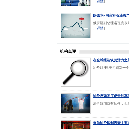
...[
详情
]
欧佩克+同意将石油总产
俄罗斯副总理诺瓦克表示
...[
详情
]
机构点评
在全球经济恢复活力之
油价跳涨3美元刷新一个
油价反弹高度仍受利率
油价短期或有反弹，但高
当前油价抑制因素主要