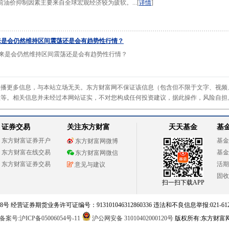
油价抑制因素主要来自全球宏观经济较为疲软。...[
详情
]
未来是会仍然维持区间震荡还是会有趋势性行情？
未来是会仍然维持区间震荡还是会有趋势性行情？
传播更多信息，与本站立场无关。东方财富网不保证该信息（包含但不限于文字、视频
性等。相关信息并未经过本网站证实，不对您构成任何投资建议，据此操作，风险自担
证券交易
关注东方财富
天天基金
基
东方财富证券开户
基金
东方财富网微博
东方财富在线交易
基金
东方财富网微信
东方财富证券交易
活期
意见与建议
固收
扫一扫下载APP
 经营证券期货业务许可证编号：913101046312860336 违法和不良信息举报:021-612
案号:沪ICP备05006054号-11
沪公网安备 31010402000120号
版权所有:东方财富