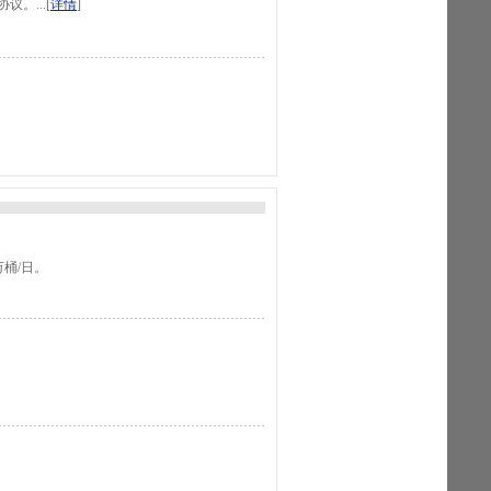
。...[
详情
]
桶/日。