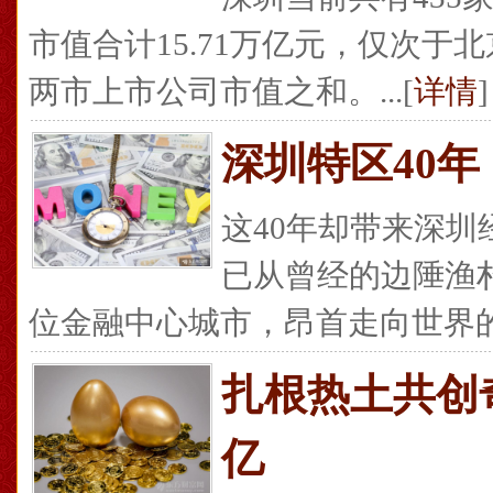
市值合计15.71万亿元，仅次
两市上市公司市值之和。...[
详情
]
深圳特区40年
这40年却带来深
已从曾经的边陲渔
位金融中心城市，昂首走向世界的舞
扎根热土共创
亿