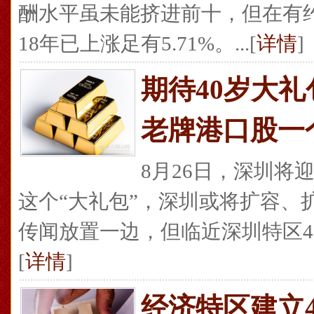
酬水平虽未能挤进前十，但在有约
18年已上涨足有5.71%。...[
详情
]
期待40岁大礼
老牌港口股一
8月26日，深圳将
这个“大礼包”，深圳或将扩容、
传闻放置一边，但临近深圳特区40
[
详情
]
经济特区建立